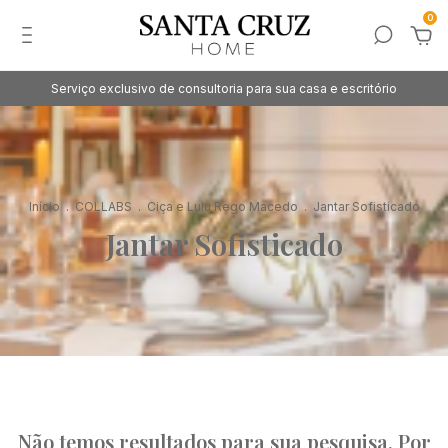
0
Serviço exclusivo de consultoria para sua casa e escritório
Início
.
COLLABS
.
Ciça e Lulu Rego Macedo
.
Jantar Sofisticado
Jantar Sofisticado
Não temos resultados para sua pesquisa. Por