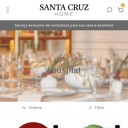
0
Serviço exclusivo de consultoria para sua casa e escritório
Início
.
Louças
.
Sousplat
Sousplat
Ordenar
Filtrar