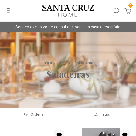
0
Serviço exclusivo de consultoria para sua casa e escritório
Início
.
Louças
.
Saladeiras
Saladeiras
Ordenar
Filtrar