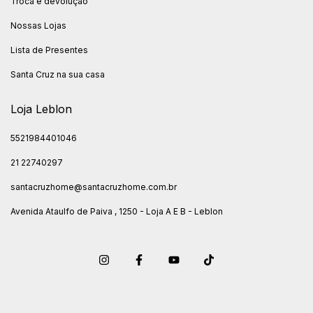
Troca e devolução
Nossas Lojas
Lista de Presentes
Santa Cruz na sua casa
Loja Leblon
5521984401046
21 22740297
santacruzhome@santacruzhome.com.br
Avenida Ataulfo de Paiva , 1250 - Loja A E B - Leblon