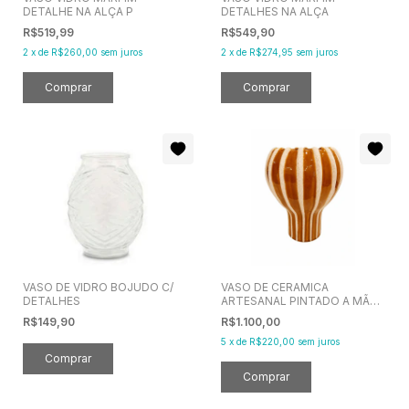
DETALHE NA ALÇA P
DETALHES NA ALÇA
R$519,99
R$549,90
2
x
de
R$260,00
sem juros
2
x
de
R$274,95
sem juros
VASO DE VIDRO BOJUDO C/
VASO DE CERAMICA
DETALHES
ARTESANAL PINTADO A MÃO
TERRACOTA 26CM
R$149,90
R$1.100,00
5
x
de
R$220,00
sem juros