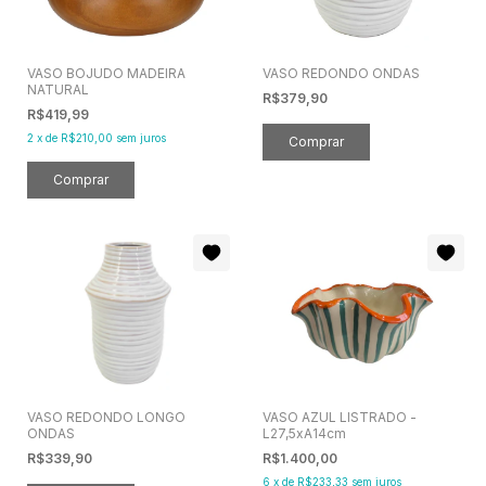
VASO BOJUDO MADEIRA
VASO REDONDO ONDAS
NATURAL
R$379,90
R$419,99
2
x
de
R$210,00
sem juros
VASO REDONDO LONGO
VASO AZUL LISTRADO -
ONDAS
L27,5xA14cm
R$339,90
R$1.400,00
6
x
de
R$233,33
sem juros