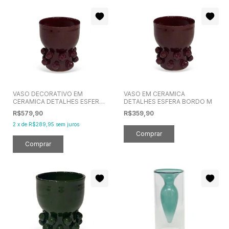
VASO DECORATIVO EM
VASO EM CERAMICA
CERAMICA DETALHES ESFERA
DETALHES ESFERA BORDO M
BORDO G
R$579,90
R$359,90
2
x
de
R$289,95
sem juros