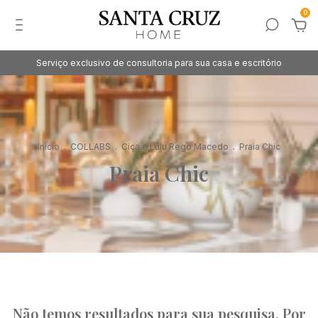
0
Serviço exclusivo de consultoria para sua casa e escritório
Início
.
COLLABS
.
Ciça e Lulu Rego Macedo
.
Praia Chic
Praia Chic
Não temos resultados para sua pesquisa. Por