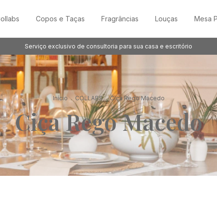
ollabs
Copos e Taças
Fragrâncias
Louças
Mesa P
Serviço exclusivo de consultoria para sua casa e escritório
Início
.
COLLABS
.
Ciça Rego Macedo
Ciça Rego Macedo