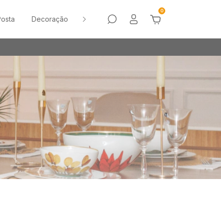
0
osta
Decoração
Sale
Vasos