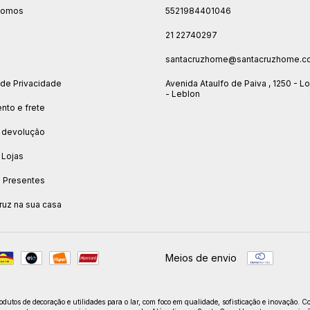
somos
5521984401046
21 22740297
o
santacruzhome@santacruzhome.c
a de Privacidade
Avenida Ataulfo de Paiva , 1250 - Lo
- Leblon
to e frete
 devolução
 Lojas
e Presentes
ruz na sua casa
Meios de envio
dutos de decoração e utilidades para o lar, com foco em qualidade, sofisticação e inovação. C