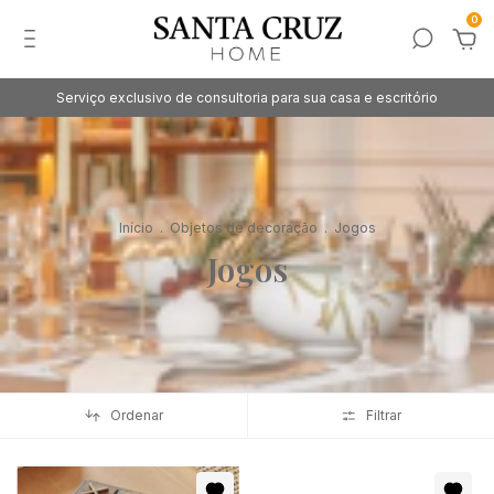
0
Serviço exclusivo de consultoria para sua casa e escritório
Início
.
Objetos de decoração
.
Jogos
Jogos
Ordenar
Filtrar