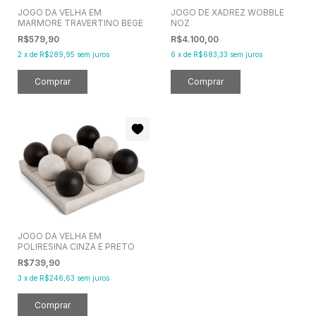
JOGO DA VELHA EM
JOGO DE XADREZ WOBBLE
MARMORE TRAVERTINO BEGE
NOZ
R$579,90
R$4.100,00
2
x
de
R$289,95
sem juros
6
x
de
R$683,33
sem juros
JOGO DA VELHA EM
POLIRESINA CINZA E PRETO
R$739,90
3
x
de
R$246,63
sem juros