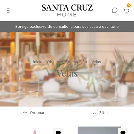
0
Serviço exclusivo de consultoria para sua casa e escritório
Início
.
Objetos de decoração
.
Velas
Velas
Ordenar
Filtrar