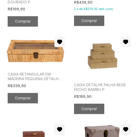
DOURADO P
R$439,90
R$199,90
2
x
de
R$219,95
sem juros
CAIXA RETANGULAR EM
MADEIRA PEQUENA DETALHE
PALHA BEGE
CAIXA DETALHE PALHA BEGE
R$339,90
FECHO BAMBU P
R$189,90