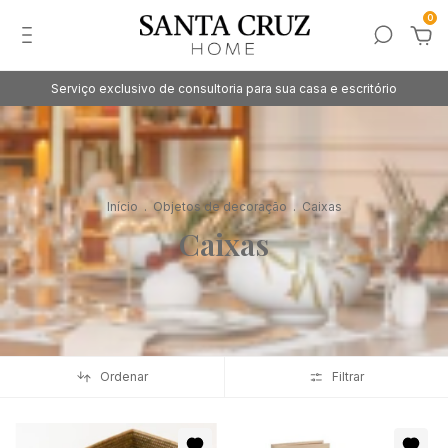
0
Serviço exclusivo de consultoria para sua casa e escritório
Início
.
Objetos de decoração
.
Caixas
Caixas
Ordenar
Filtrar