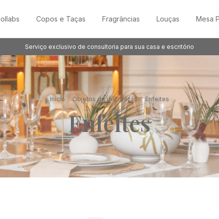
ollabs
Copos e Taças
Fragrâncias
Louças
Mesa P
Serviço exclusivo de consultoria para sua casa e escritório
Início
.
Objetos de decoração
.
Enfeites
Enfeites