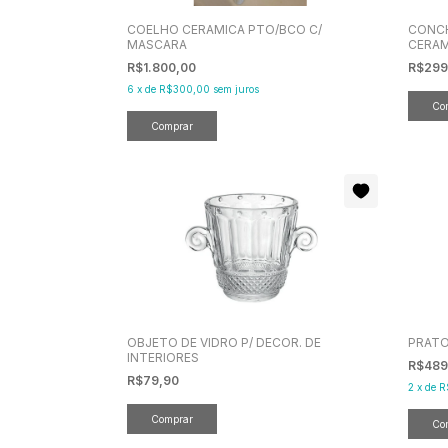
COELHO CERAMICA PTO/BCO C/
CONCH
MASCARA
CERAM
R$1.800,00
R$299
6
x
de
R$300,00
sem juros
OBJETO DE VIDRO P/ DECOR. DE
PRATO
INTERIORES
R$489
R$79,90
2
x
de
R