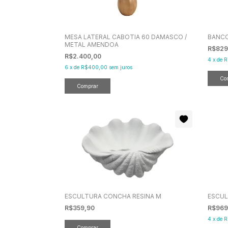
MESA LATERAL CABOTIA 60 DAMASCO /
BANCO
METAL AMENDOA
R$829
R$2.400,00
4
x
de
R
6
x
de
R$400,00
sem juros
ESCULTURA CONCHA RESINA M
ESCUL
R$359,90
R$969
4
x
de
R