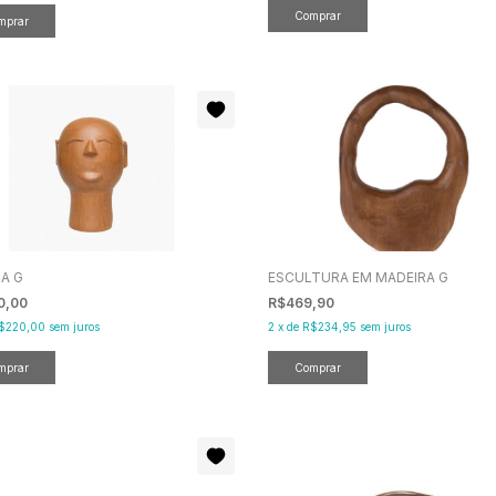
A G
ESCULTURA EM MADEIRA G
00,00
R$469,90
$220,00
sem juros
2
x
de
R$234,95
sem juros