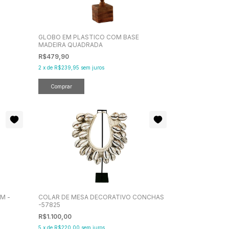
GLOBO EM PLASTICO COM BASE
MADEIRA QUADRADA
R$479,90
2
x
de
R$239,95
sem juros
M -
COLAR DE MESA DECORATIVO CONCHAS
-57825
R$1.100,00
5
x
de
R$220,00
sem juros