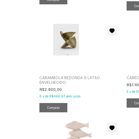
CARAMBOLA REDONDA G LATAO
CABEC
ENVELHECIDO
R$1.1
R$2.800,00
5
x
de
R
6
x
de
R$466,67
sem juros