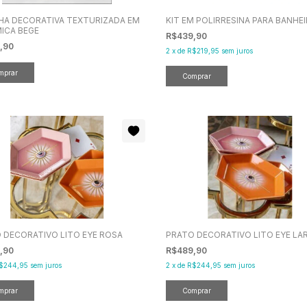
A DECORATIVA TEXTURIZADA EM
KIT EM POLIRRESINA PARA BANHE
ICA BEGE
R$439,90
,90
2
x
de
R$219,95
sem juros
 DECORATIVO LITO EYE ROSA
PRATO DECORATIVO LITO EYE LA
,90
R$489,90
$244,95
sem juros
2
x
de
R$244,95
sem juros