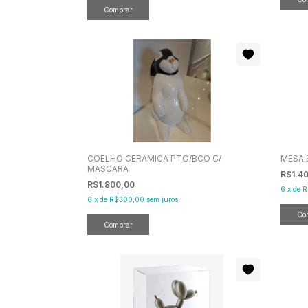
COELHO CERAMICA PTO/BCO C/
MESA 
MASCARA
R$1.4
R$1.800,00
6
x
de
R
6
x
de
R$300,00
sem juros