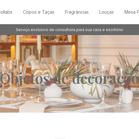
ollabs
Copos e Taças
Fragrâncias
Louças
Mesa P
Serviço exclusivo de consultoria para sua casa e escritório
Início
.
Objetos de decoração
Objetos de decoraçã