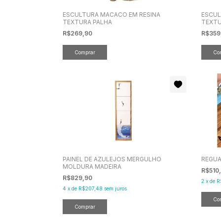
ESCULTURA MACACO EM RESINA
ESCUL
TEXTURA PALHA
TEXTU
R$269,90
R$359
PAINEL DE AZULEJOS MERGULHO
REGUA
MOLDURA MADEIRA
R$510
R$829,90
2
x
de
R
4
x
de
R$207,48
sem juros