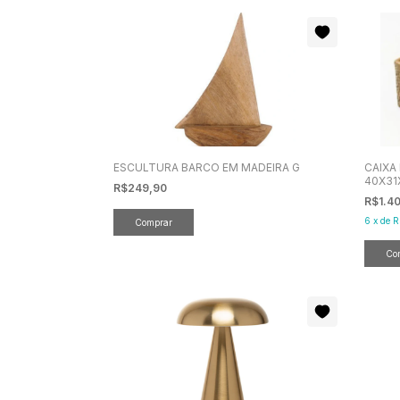
ESCULTURA BARCO EM MADEIRA G
CAIXA
40X31
R$249,90
R$1.4
6
x
de
R