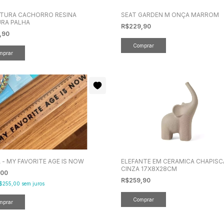
TURA CACHORRO RESINA
SEAT GARDEN M ONÇA MARROM
RA PALHA
R$229,90
,90
 - MY FAVORITE AGE IS NOW
ELEFANTE EM CERAMICA CHAPIS
CINZA 17X8X28CM
,00
R$259,90
$255,00
sem juros