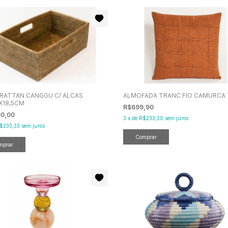
 RATTAN CANGGU C/ ALCAS
ALMOFADA TRANC FIO CAMURCA 
X18,5CM
R$699,90
00,00
3
x
de
R$233,30
sem juros
$233,33
sem juros