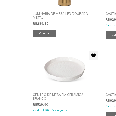
LUMINARIA DE MESA LED DOURADA
CASTI
METAL
R$629
R$289,90
3
x
de
R
CENTRO DE MESA EM CERAMICA
CASTI
BRANCO
R$629
R$529,90
3
x
de
R
2
x
de
R$264,95
sem juros