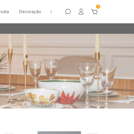
0
osta
Decoração
Sale
Vasos
o