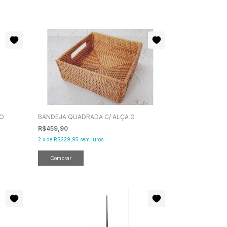
CO
BANDEJA QUADRADA C/ ALÇA G
R$459,90
2
x
de
R$229,95
sem juros