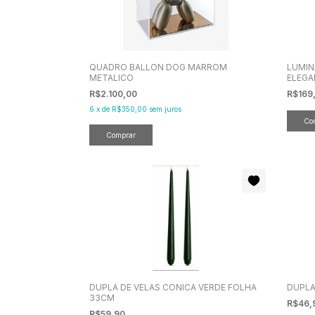
QUADRO BALLON DOG MARROM
LUMIN
METALICO
ELEGA
R$2.100,00
R$169
6
x
de
R$350,00
sem juros
DUPLA DE VELAS CONICA VERDE FOLHA
DUPLA
33CM
R$46,
R$59,90