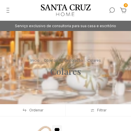
0
Serviço exclusivo de consultoria para sua casa e escritório
Início
.
Objetos de decoração
.
Colares
Colares
Ordenar
Filtrar