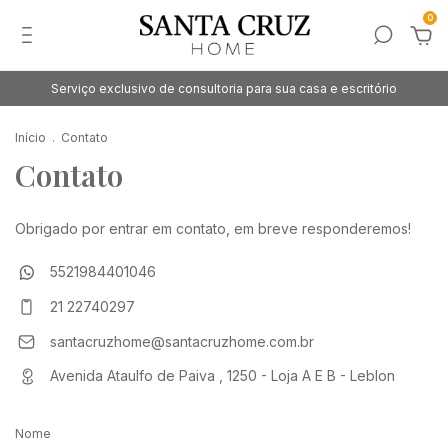
0
Serviço exclusivo de consultoria para sua casa e escritório
Início
.
Contato
Contato
Obrigado por entrar em contato, em breve responderemos!
5521984401046
21 22740297
santacruzhome@santacruzhome.com.br
Avenida Ataulfo de Paiva , 1250 - Loja A E B - Leblon
Nome