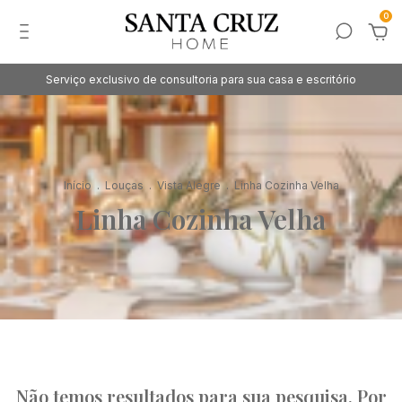
0
Serviço exclusivo de consultoria para sua casa e escritório
Início
.
Louças
.
Vista Alegre
.
Linha Cozinha Velha
Linha Cozinha Velha
Não temos resultados para sua pesquisa. Por