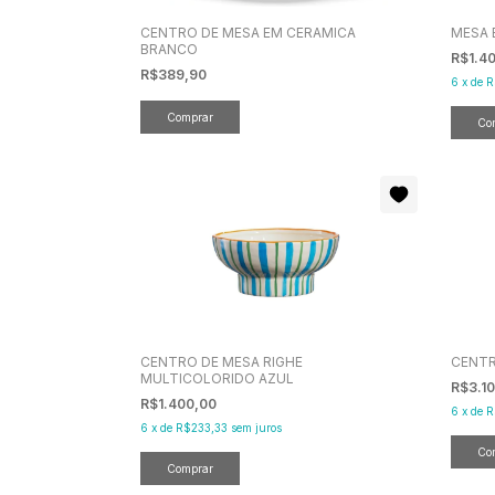
CENTRO DE MESA EM CERAMICA
MESA 
BRANCO
R$1.4
R$389,90
6
x
de
R
CENTRO DE MESA RIGHE
CENTR
MULTICOLORIDO AZUL
R$3.1
R$1.400,00
6
x
de
R
6
x
de
R$233,33
sem juros