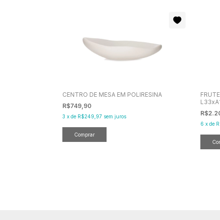
CENTRO DE MESA EM POLIRESINA
FRUTE
L33xA
R$749,90
R$2.2
3
x
de
R$249,97
sem juros
6
x
de
R