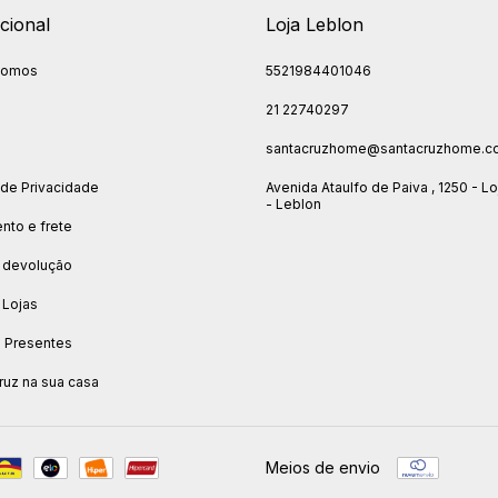
ucional
Loja Leblon
somos
5521984401046
21 22740297
o
santacruzhome@santacruzhome.c
a de Privacidade
Avenida Ataulfo de Paiva , 1250 - Lo
- Leblon
to e frete
 devolução
 Lojas
e Presentes
ruz na sua casa
Meios de envio