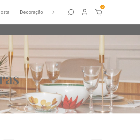
0
osta
Decoração
Sale
Vasos
ras