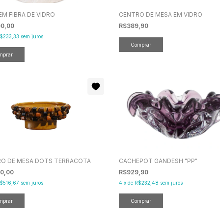
EM FIBRA DE VIDRO
CENTRO DE MESA EM VIDRO
00,00
R$389,90
$233,33
sem juros
O DE MESA DOTS TERRACOTA
CACHEPOT GANDESH "PP"
00,00
R$929,90
$516,67
sem juros
4
x
de
R$232,48
sem juros