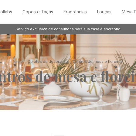
ollabs
Copos e Taças
Fragrâncias
Louças
Mesa P
Serviço exclusivo de consultoria para sua casa e escritório
Início
.
Objetos de decoração
.
Centros de mesa e floreiras
ntros de mesa e florei