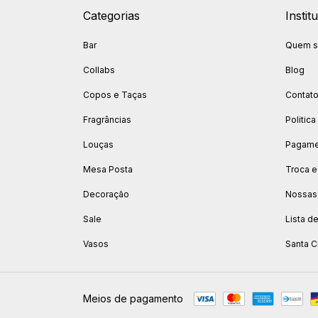
Categorias
Instit
Bar
Quem 
Collabs
Blog
Copos e Taças
Contat
Fragrâncias
Politic
Louças
Pagamen
Mesa Posta
Troca e
Decoração
Nossas
Sale
Lista d
Vasos
Santa C
Meios de pagamento