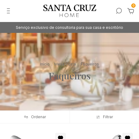
0
Serviço exclusivo de consultoria para sua casa e escritório
Início
.
Mesa Posta
.
Faqueiros
Faqueiros
Ordenar
Filtrar