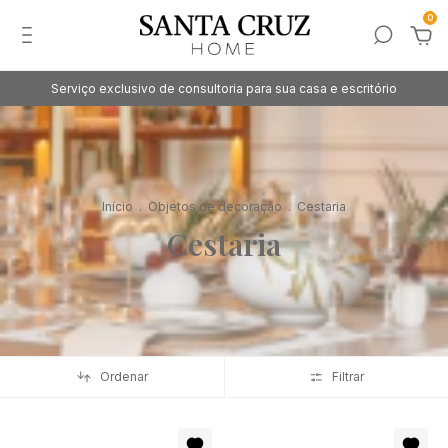
0
Serviço exclusivo de consultoria para sua casa e escritório
Início
.
Objetos de decoração
.
Cestaria
Cestaria
Ordenar
Filtrar