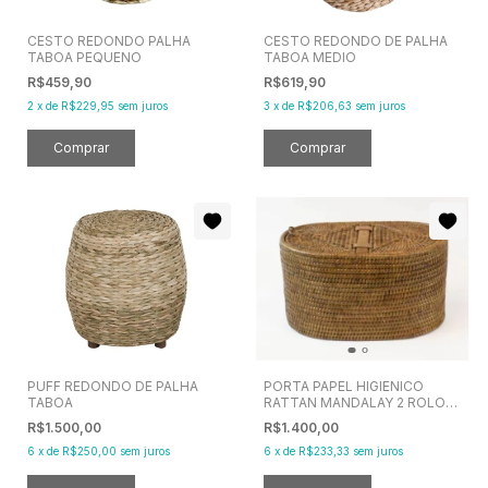
CESTO REDONDO PALHA
CESTO REDONDO DE PALHA
TABOA PEQUENO
TABOA MEDIO
R$459,90
R$619,90
2
x
de
R$229,95
sem juros
3
x
de
R$206,63
sem juros
PUFF REDONDO DE PALHA
PORTA PAPEL HIGIENICO
TABOA
RATTAN MANDALAY 2 ROLOS
33 x 20CM
R$1.500,00
R$1.400,00
6
x
de
R$250,00
sem juros
6
x
de
R$233,33
sem juros