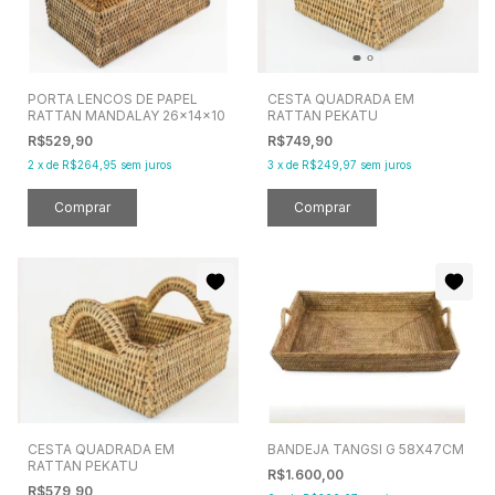
PORTA LENCOS DE PAPEL
CESTA QUADRADA EM
RATTAN MANDALAY 26x14x10
RATTAN PEKATU
R$529,90
R$749,90
2
x
de
R$264,95
sem juros
3
x
de
R$249,97
sem juros
CESTA QUADRADA EM
BANDEJA TANGSI G 58X47CM
RATTAN PEKATU
R$1.600,00
R$579,90