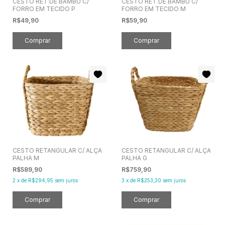
CESTO RET DE BAMBU C/
CESTO RET DE BAMBU C/
FORRO EM TECIDO P
FORRO EM TECIDO M
R$49,90
R$59,90
CESTO RETANGULAR C/ ALÇA
CESTO RETANGULAR C/ ALÇA
PALHA M
PALHA G
R$589,90
R$759,90
2
x
de
R$294,95
sem juros
3
x
de
R$253,30
sem juros