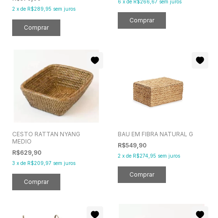
6
x
de
R$266,67
sem juros
2
x
de
R$289,95
sem juros
CESTO RATTAN NYANG
BAU EM FIBRA NATURAL G
MEDIO
R$549,90
R$629,90
2
x
de
R$274,95
sem juros
3
x
de
R$209,97
sem juros