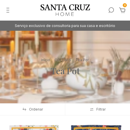
0
Serviço exclusivo de consultoria para sua casa e escritório
Início
.
COLLABS
.
Tea Pot
Tea Pot
Ordenar
Filtrar