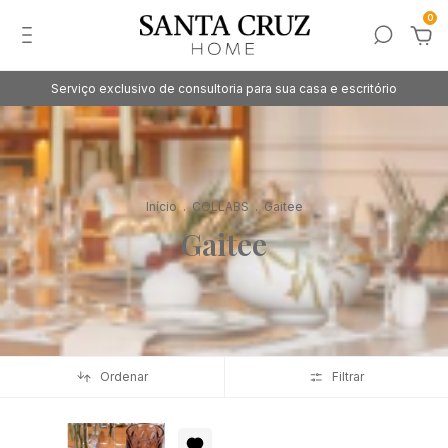
0
Serviço exclusivo de consultoria para sua casa e escritório
Início
.
COLLABS
.
Gaitee
Gaitee
Ordenar
Filtrar