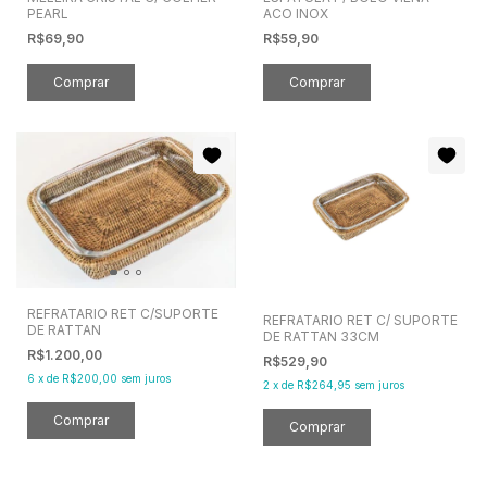
PEARL
ACO INOX
R$69,90
R$59,90
REFRATARIO RET C/SUPORTE
REFRATARIO RET C/ SUPORTE
DE RATTAN
DE RATTAN 33CM
R$1.200,00
R$529,90
6
x
de
R$200,00
sem juros
2
x
de
R$264,95
sem juros