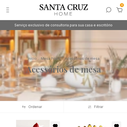
0
Serviço exclusivo de consultoria para sua casa e escritório
Início
.
Mesa Posta
.
Acessórios de mesa
Acessórios de mesa
Ordenar
Filtrar