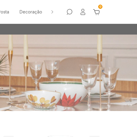
0
osta
Decoração
Sale
Vasos