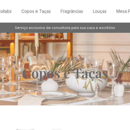
ollabs
Copos e Taças
Fragrâncias
Louças
Mesa P
Serviço exclusivo de consultoria para sua casa e escritório
Início
.
Copos e Taças
Copos e Taças