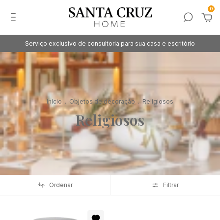
0
Serviço exclusivo de consultoria para sua casa e escritório
Início
.
Objetos de decoração
.
Religiosos
Religiosos
Ordenar
Filtrar