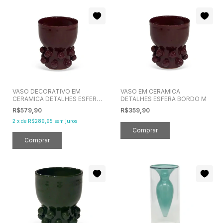
VASO DECORATIVO EM
VASO EM CERAMICA
CERAMICA DETALHES ESFERA
DETALHES ESFERA BORDO M
BORDO G
R$579,90
R$359,90
2
x
de
R$289,95
sem juros