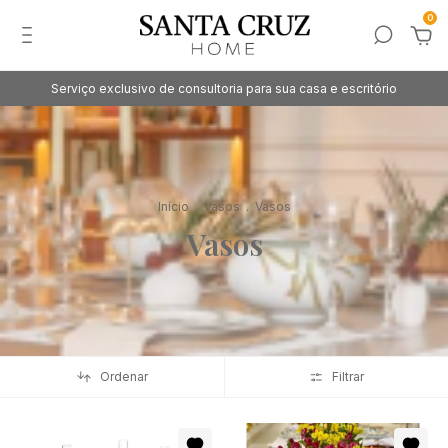
0
Serviço exclusivo de consultoria para sua casa e escritório
Início
.
Vasos
.
Vasos
Vasos
Ordenar
Filtrar