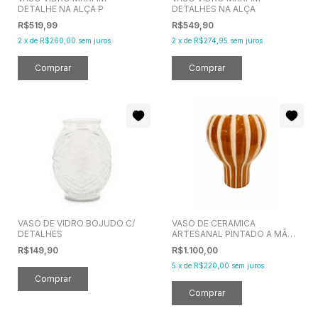
DETALHE NA ALÇA P
DETALHES NA ALÇA
R$519,99
R$549,90
2
x
de
R$260,00
sem juros
2
x
de
R$274,95
sem juros
VASO DE VIDRO BOJUDO C/
VASO DE CERAMICA
DETALHES
ARTESANAL PINTADO A MÃO
TERRACOTA 26CM
R$149,90
R$1.100,00
5
x
de
R$220,00
sem juros